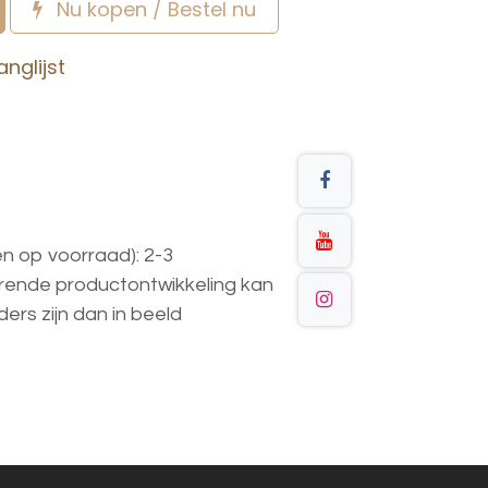
Nu kopen / Bestel nu
nglijst
en op voorraad): 2-3
urende
productontwikkeling
kan
ders
zijn
dan
in
beeld