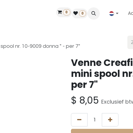
0
A
Contact
50 jaar!
Vind een dealer
0
spool nr. 10-9009 donna " - per 7"
Venne Creafi
mini spool nr
per 7"
$
8,05
Exclusief bt