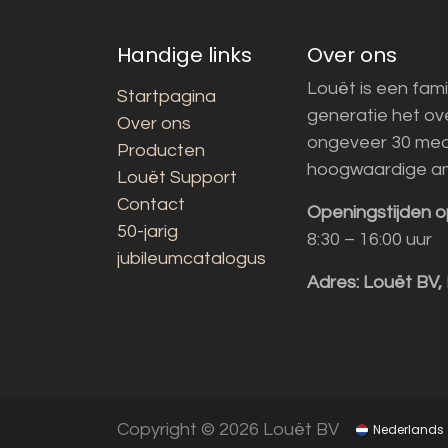
Handige links
Over ons
Louët is een fami
Startpagina
generatie het o
Over ons
ongeveer 30 med
Producten
hoogwaardige a
Louët Support
Contact
Openingstijden o
50-jarig
8:30 – 16:00 uur
jubileumcatalogus
Adres:
Louët BV,
Copyright © 2026 Louët BV
Nederlands