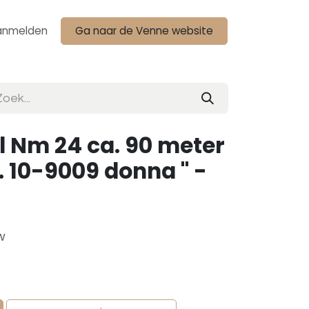
anmelden
Ga naar de Venne website
l Nm 24 ca. 90 meter
. 10-9009 donna " -
w