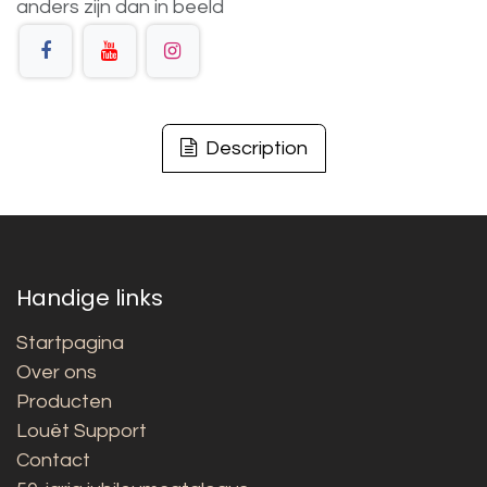
anders
zijn
dan
in
beeld
Description
Handige links
Startpagina
Over ons
Producten
Louët Support
Contact