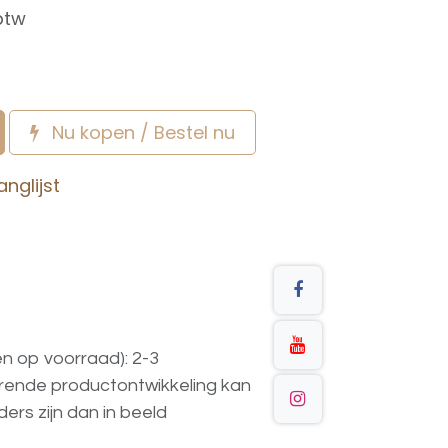
btw
Nu kopen / Bestel nu
nglijst
en op voorraad): 2-3
urende
productontwikkeling
kan
ders
zijn
dan
in
beeld