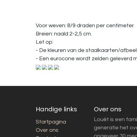
Voor weven: 8/9 draden per centimeter.
Breien: naald 2-2,5 cm.
Let op:
- De kleuren van de staalkaarten/afbeeld
- Een eurocone wordt zelden geleverd me
Handige links
Over ons
Louët is een fami
Startpagina
generatie het o
Over ons
ongeveer 30 med