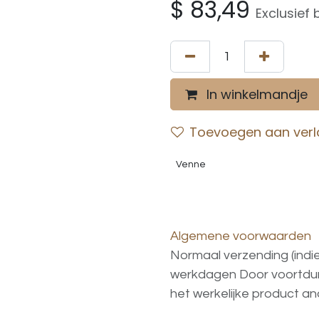
$
83,49
Exclusief 
In winkelmandje
Toevoegen aan verla
Venne
Algemene voorwaarden
Normaal verzending (indi
werkdagen
Door voortd
het
werkelijke
product
an