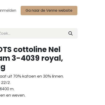
anmelden
Ga naar de Venne website
TS cottoline Nel
ram 3-4039 royal,
kg
aat uit 70% katoen en 30% linnen.
 22/2.
 6400 m.
aken en weven.