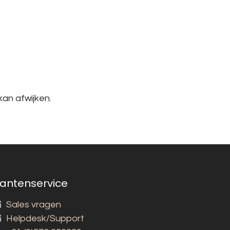
an afwijken.
lantenservice
Sales vragen
Helpdesk/Support