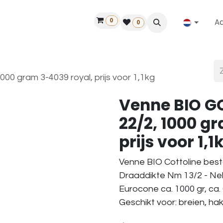
0
A
Contact
50 jaar!
Vind een dealer
0
00 gram 3-4039 royal, prijs voor 1,1kg
Venne BIO GO
22/2, 1000 g
prijs voor 1,1
Venne BIO Cottoline best
Draaddikte Nm 13/2 - Nel
Eurocone ca. 1000 gr, ca.
Geschikt voor: breien, h