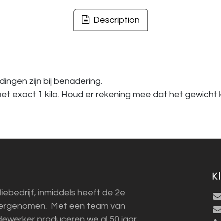
Description
ingen zijn bij benadering.
t exact 1 kilo. Houd er rekening mee dat het gewicht k
K
liebedrijf, inmiddels heeft de 2e
vergenomen. Met een team van
ewerker produceren we al 50 jaar