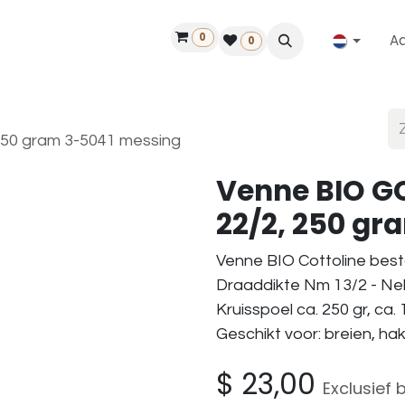
0
A
Contact
50 jaar!
Vind een dealer
0
250 gram 3-5041 messing
Venne BIO GO
22/2, 250 gr
Venne BIO Cottoline best
Draaddikte Nm 13/2 - Nel
Kruisspoel ca. 250 gr, ca.
Geschikt voor: breien, h
$
23,00
Exclusief 