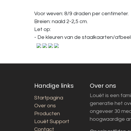
Voor weven: 8/9 draden per centimeter.
Breien: naald 2-2,5 cm.
Let op:
- De kleuren van de staalkaarten/afbeeld
Handige links
Over ons
Louët is een fami
Startpagina
generatie het o
Over ons
ongeveer 30 med
Producten
hoogwaardige a
Louët Support
Contact