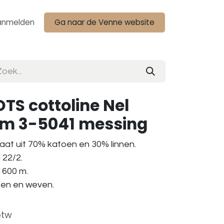
anmelden
Ga naar de Venne website
TS cottoline Nel
am 3-5041 messing
aat uit 70% katoen en 30% linnen.
 22/2.
 1600 m.
aken en weven.
btw