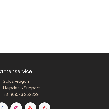
lantenservice
Sales vragen
Helpdesk/Support
+31 (0)573 252229