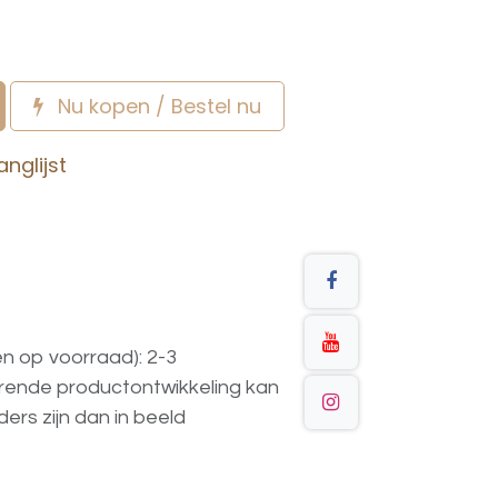
Nu kopen / Bestel nu
nglijst
en op voorraad): 2-3
urende
productontwikkeling
kan
ders
zijn
dan
in
beeld