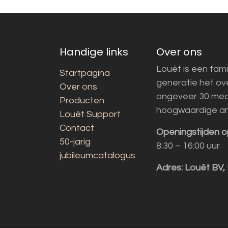
Handige links
Over ons
Louët is een fami
Startpagina
generatie het o
Over ons
ongeveer 30 med
Producten
hoogwaardige a
Louët Support
Contact
Openingstijden o
50-jarig
8:30 – 16:00 uur
jubileumcatalogus
Adres:
Louët BV,