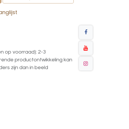
nglijst
en op voorraad): 2-3
urende
productontwikkeling
kan
ders
zijn
dan
in
beeld