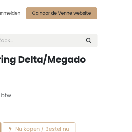
anmelden
Ga naar de Venne website
ring Delta/Megado
f btw
Nu kopen / Bestel nu