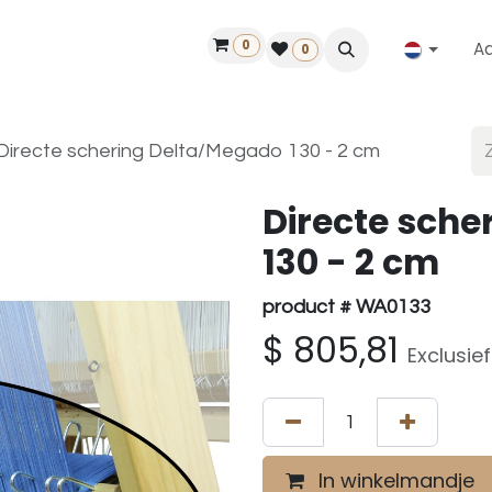
0
A
Contact
50 jaar!
Vind een dealer
0
Directe schering Delta/Megado 130 - 2 cm
Directe sche
130 - 2 cm
product # WA0133
$
805,81
Exclusie
In winkelmandje