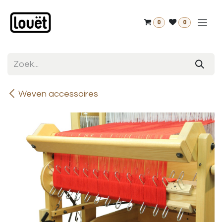
Overslaan naar inhoud
0
0
Weven accessoires