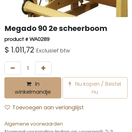
Megado 90 2e scheerboom
product # WA0289
$
1.011,72
Exclusief btw
In
Nu kopen / Bestel
winkelmandje
nu
Toevoegen aan verlanglijst
Algemene voorwaarden
Normaal verzending (indien op voorraad): 2-3