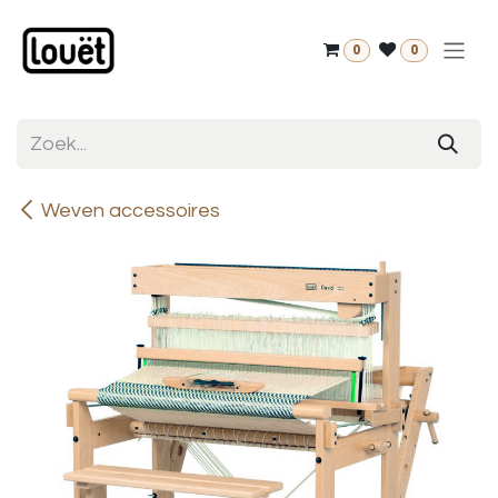
Overslaan naar inhoud
0
0
Weven accessoires