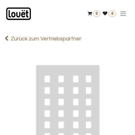
Zum Inhalt springen
0
0
Zurück zum Vertriebspartner