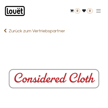
Zum Inhalt springen
0
0
Zurück zum Vertriebspartner