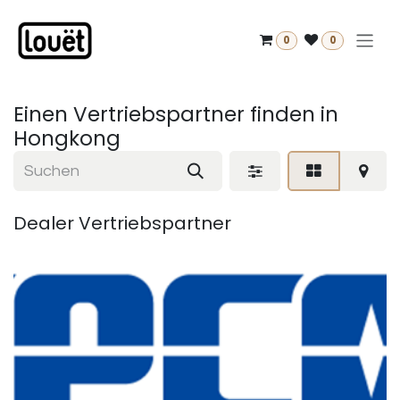
Zum Inhalt springen
0
0
Einen Vertriebspartner finden
in
Hongkong
Dealer
Vertriebspartner