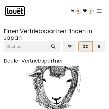
Zum Inhalt springen
0
0
Einen Vertriebspartner finden
in
Japan
Dealer
Vertriebspartner