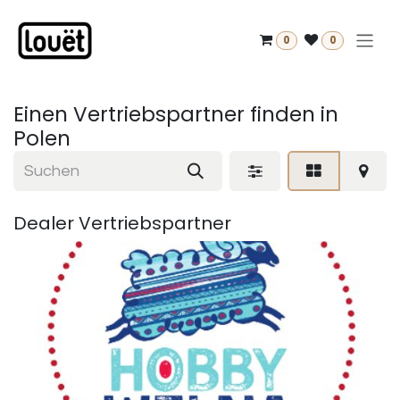
Zum Inhalt springen
0
0
Einen Vertriebspartner finden
in
Polen
Dealer
Vertriebspartner