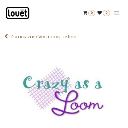
Zum Inhalt springen
0
0
Zurück zum Vertriebspartner