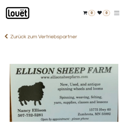
Zum Inhalt springen
0
0
Zurück zum Vertriebspartner