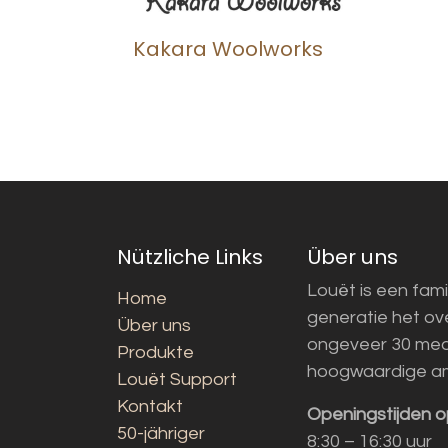
Kakara Woolworks
Nützliche Links
Über uns
Louët is een fami
Home
generatie het o
Über uns
ongeveer 30 med
Produkte
hoogwaardige a
Louët Support
Kontakt
Openingstijden o
50-jähriger
8:30 – 16:30 uur