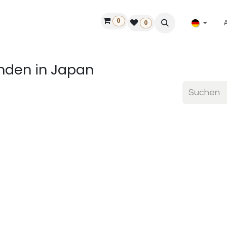
0
ilfe
50 Jahre Louët
Finde einen Händler
0
finden
in Japan