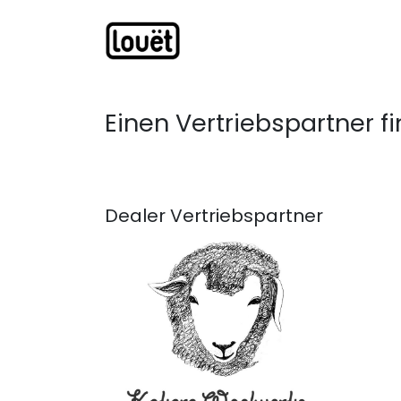
Zum Inhalt springen
Webshop
Produkte
H
Einen Vertriebspartner 
Dealer
Vertriebspartner