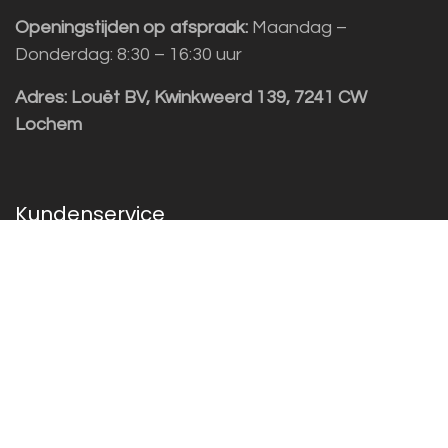
Openingstijden op afspraak:
Maandag –
Donderdag: 8:30 – 16:30 uur
Adres:
Louët BV, Kwinkweerd 139, 7241 CW
Lochem
Kundenservice
Sales vragen
Helpdesk/Support
+31 (0)573 252229