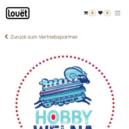
Zum Inhalt springen
0
0
Zurück zum Vertriebspartner