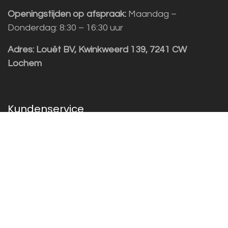
Openingstijden op afspraak:
Maandag –
Donderdag: 8:30 – 16:30 uur
Adres:
Louët BV, Kwinkweerd 139, 7241 CW
Lochem
Kundenservice
Sales vragen
Helpdesk/Support
+31 (0)573 252229