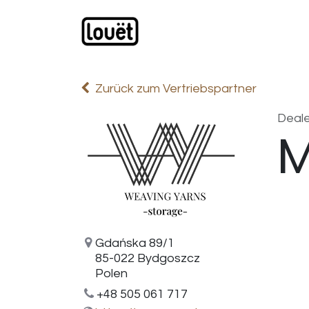
Zum Inhalt springen
Webshop
Produkte
H
Zurück zum Vertriebspartner
Deale
M
Gdańska 89/1
85-022 Bydgoszcz
Polen
+48 505 061 717