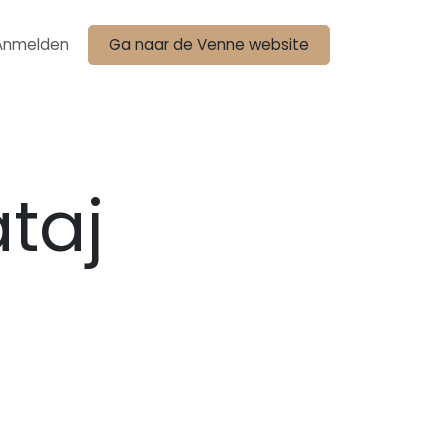
Anmelden
Ga naar de Venne website
taj