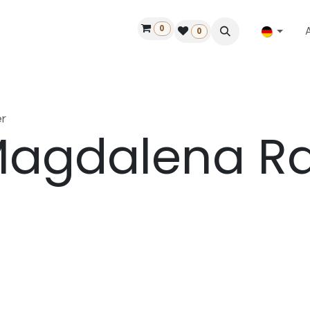
0
ilfe
50 Jahre Louët
Finde einen Händler
0
r
agdalena Ra