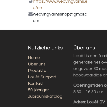
https://www.weavingyarns.e
u/en
weavingyarnsshop@gmail.c
om
Nützliche Links
Über uns
Louët is een fami
Home
generatie het o
Über uns
ongeveer 30 med
Produkte
hoogwaardige a
Louët Support
Kontakt
Openingstijden o
50-jähriger
8:30 – 16:30 uur
Jubiläumskatalog
Adres:
Louët BV,