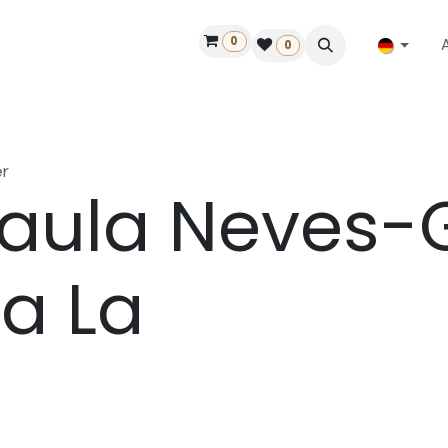
0
ilfe
50 Jahre Louët
Finde einen Händler
0
r
aula Neves-
a La