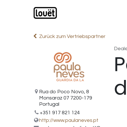
Zum Inhalt springen
Webshop
Produkte
H
Zurück zum Vertriebspartner
Deale
P
d
Rua do Poco Novo, 8
Monsaraz 07 7200-179
Portugal
+351 917 821 124
http://www.paulaneves.pt