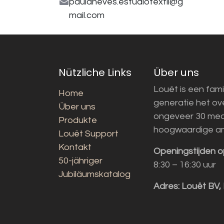
paulaneves.estudiotextil@g
mail.com
Nützliche Links
Über uns
Louët is een fami
Home
generatie het o
Über uns
ongeveer 30 med
Produkte
hoogwaardige a
Louët Support
Kontakt
Openingstijden o
50-jähriger
8:30 – 16:30 uur
Jubiläumskatalog
Adres:
Louët BV,