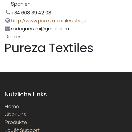
Spanien
+34 608 39 42 08
http://www.purezatextiles.shop
rodrigues.jm@gmail.com
Dealer
Pureza Textiles
Nützliche Links
Home
Über uns
Produkte
Louët Support