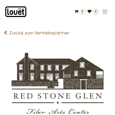
Zum Inhalt springen
0
0
Zurück zum Vertriebspartner