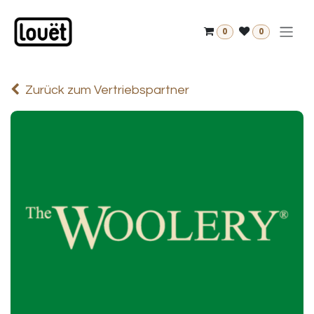
Zum Inhalt springen
0
0
Zurück zum Vertriebspartner