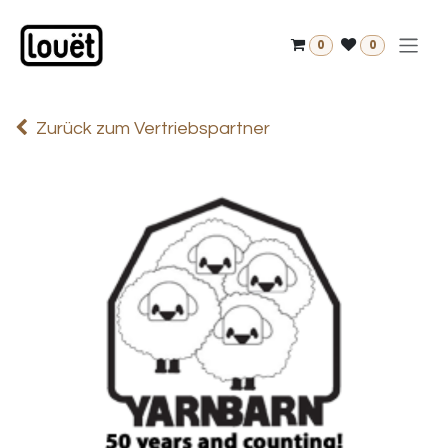
Zum Inhalt springen
0
0
Zurück zum Vertriebspartner