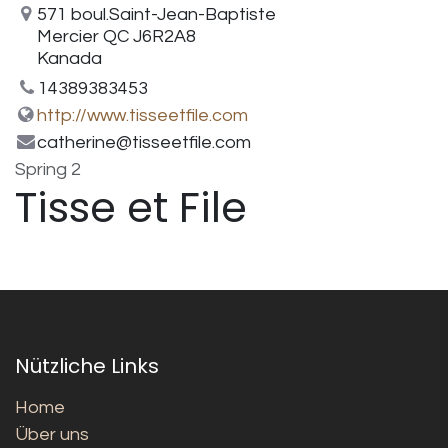
571 boul.Saint-Jean-Baptiste
Mercier QC J6R2A8
Kanada
14389383453
http://www.tisseetfile.com
catherine@tisseetfile.com
Spring 2
Tisse et File
Nützliche Links
Home
Über uns