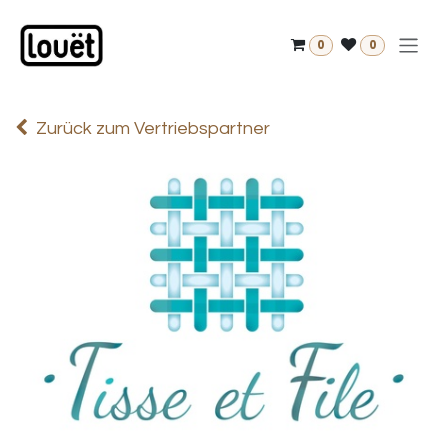
Zum Inhalt springen
0
0
Zurück zum Vertriebspartner