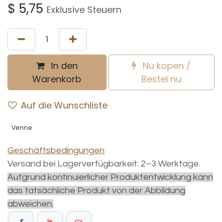
$
5,75
Exklusive Steuern
In den
Nu kopen /
Warenkorb
Bestel nu
Auf die Wunschliste
Venne
Geschäftsbedingungen
Versand bei Lagerverfügbarkeit: 2–3 Werktage.
Aufgrund kontinuierlicher Produktentwicklung kann
das tatsächliche Produkt von der Abbildung
abweichen.