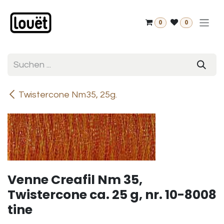
Zum Inhalt springen
0
0
Twistercone Nm35, 25g.
Venne Creafil Nm 35,
Twistercone ca. 25 g, nr. 10-8008
tine