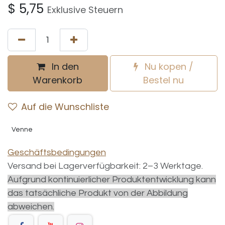
$
5,75
Exklusive Steuern
In den
Nu kopen /
Warenkorb
Bestel nu
Auf die Wunschliste
Venne
Geschäftsbedingungen
Versand bei Lagerverfügbarkeit: 2–3 Werktage.
Aufgrund kontinuierlicher Produktentwicklung kann
das tatsächliche Produkt von der Abbildung
abweichen.