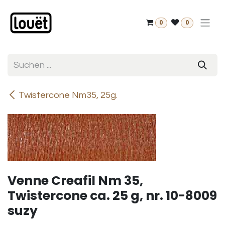
Zum Inhalt springen
0
0
Twistercone Nm35, 25g.
Venne Creafil Nm 35,
Twistercone ca. 25 g, nr. 10-8009
suzy