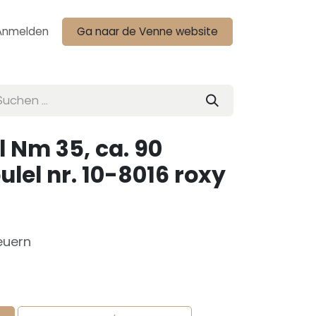
Anmelden
Ga naar de Venne website
l Nm 35, ca. 90
lel nr. 10-8016 roxy
euern