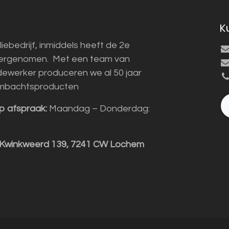
K
liebedrijf, inmiddels heeft de 2e
vergenomen. Met een team van
ewerker produceren we al 50 jaar
mbachtsproducten
p afspraak:
Maandag – Donderdag:
 Kwinkweerd 139, 7241 CW Lochem