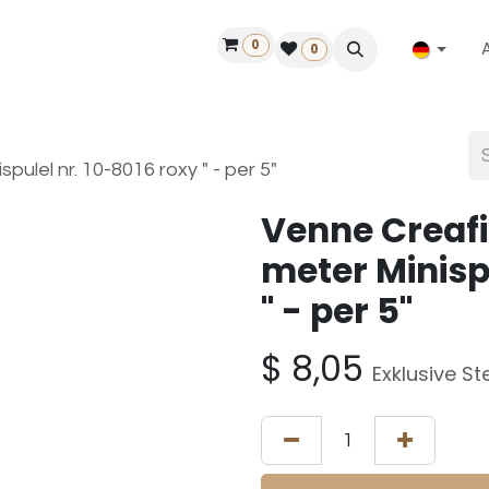
0
ilfe
50 Jahre Louët
Finde einen Händler
0
pulel nr. 10-8016 roxy " - per 5"
Venne Creafi
meter Minispu
" - per 5"
$
8,05
Exklusive St