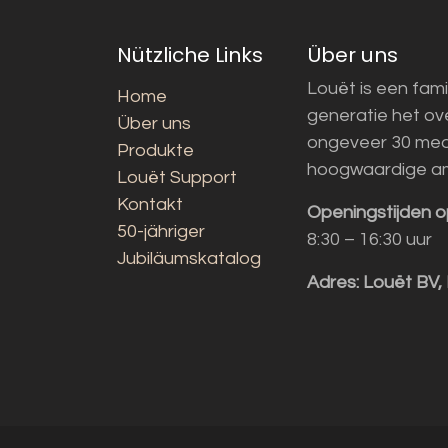
Nützliche Links
Über uns
Louët is een fami
Home
generatie het o
Über uns
ongeveer 30 med
Produkte
hoogwaardige a
Louët Support
Kontakt
Openingstijden o
50-jähriger
8:30 – 16:30 uur
Jubiläumskatalog
Adres:
Louët BV,