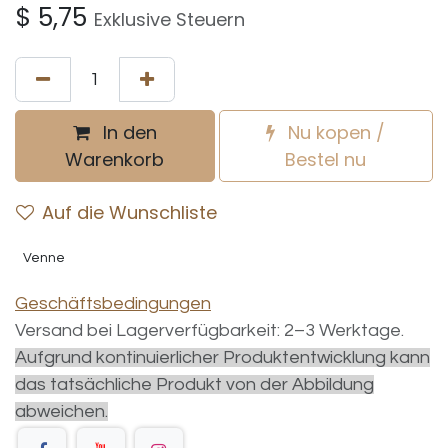
$
5,75
Exklusive Steuern
In den
Nu kopen /
Warenkorb
Bestel nu
Auf die Wunschliste
Venne
Geschäftsbedingungen
Versand bei Lagerverfügbarkeit: 2–3 Werktage.
Aufgrund kontinuierlicher Produktentwicklung kann
das tatsächliche Produkt von der Abbildung
abweichen.