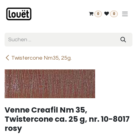
Zum Inhalt springen
0
0
Twistercone Nm35, 25g.
Venne Creafil Nm 35,
Twistercone ca. 25 g, nr. 10-8017
rosy