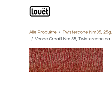
Zum Inhalt springen
Webshop
Produkte
H
Alle Produkte
Twistercone Nm35, 25g.
Venne Creafil Nm 35, Twistercone ca. 