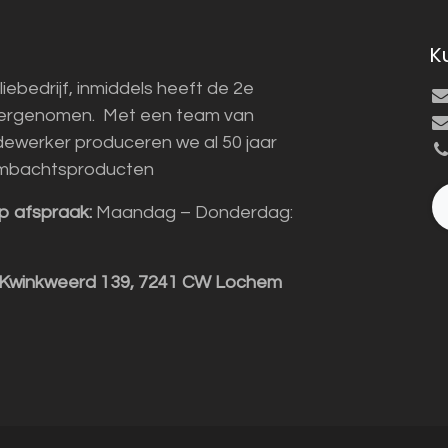
K
liebedrijf, inmiddels heeft de 2e
vergenomen. Met een team van
ewerker produceren we al 50 jaar
mbachtsproducten
p afspraak:
Maandag – Donderdag:
 Kwinkweerd 139, 7241 CW Lochem