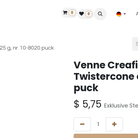
0
ilfe
50 Jahre Louët
Finde einen Händler
0
25 g, nr. 10-8020 puck
Venne Creafi
Twistercone c
puck
$
5,75
Exklusive St