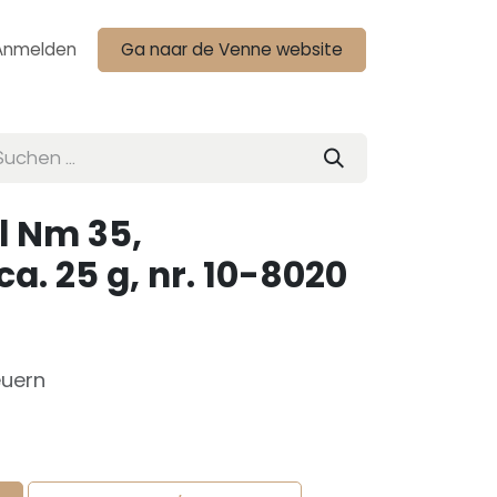
Anmelden
Ga naar de Venne website
l Nm 35,
a. 25 g, nr. 10-8020
euern