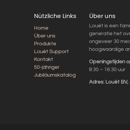
Nützliche Links
Über uns
Louët is een fami
Home
generatie het o
Über uns
ongeveer 30 med
Produkte
hoogwaardige a
Louët Support
Kontakt
Openingstijden o
50-jähriger
8:30 – 16:30 uur
Jubiläumskatalog
Adres:
Louët BV,