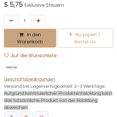
$
5,75
Exklusive Steuern
In den
Nu kopen /
Warenkorb
Bestel nu
Auf die Wunschliste
Venne
Geschäftsbedingungen
Versand bei Lagerverfügbarkeit: 2–3 Werktage.
Aufgrund kontinuierlicher Produktentwicklung kann
das tatsächliche Produkt von der Abbildung
abweichen.