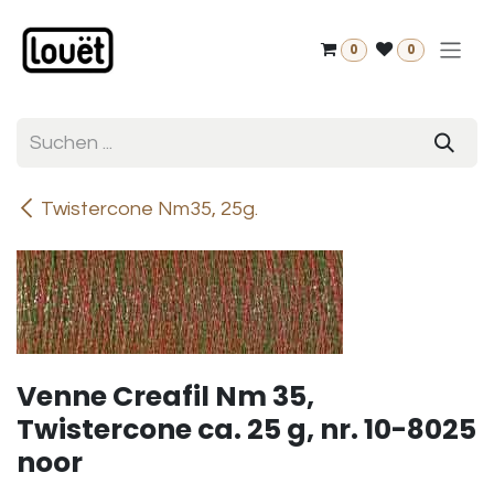
Zum Inhalt springen
0
0
Twistercone Nm35, 25g.
Venne Creafil Nm 35,
Twistercone ca. 25 g, nr. 10-8025
noor