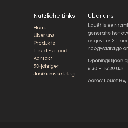
Nützliche Links
Über uns
Louët is een fami
Home
generatie het o
Über uns
ongeveer 30 med
Produkte
hoogwaardige a
Louët Support
Kontakt
Openingstijden o
50-jähriger
8:30 – 16:30 uur
Jubiläumskatalog
Adres:
Louët BV,