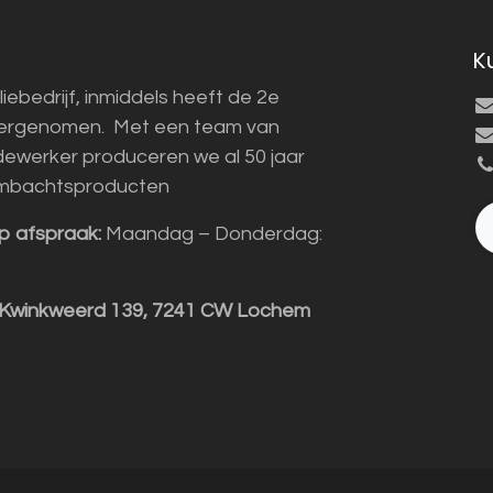
K
liebedrijf, inmiddels heeft de 2e
vergenomen. Met een team van
ewerker produceren we al 50 jaar
mbachtsproducten
p afspraak:
Maandag – Donderdag:
 Kwinkweerd 139, 7241 CW Lochem