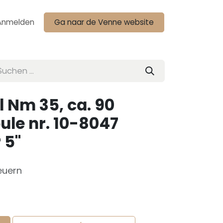
Anmelden
Ga naar de Venne website
l Nm 35, ca. 90
ule nr. 10-8047
 5"
euern