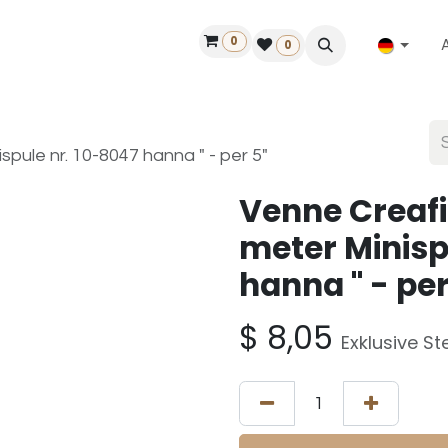
0
ilfe
50 Jahre Louët
Finde einen Händler
0
spule nr. 10-8047 hanna " - per 5"
Venne Creafi
meter Minisp
hanna " - per
$
8,05
Exklusive St