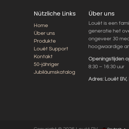
Nützliche Links
Über uns
Louët is een fami
Home
generatie het o
Über uns
ongeveer 30 med
Produkte
hoogwaardige a
Louët Support
Kontakt
Openingstijden o
50-jähriger
8:30 – 16:30 uur
Jubiläumskatalog
Adres:
Louët BV,