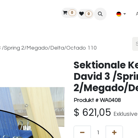
0
ilfe
50 Jahre Louët
Finde einen Händler
0
d 3 /Spring 2/Megado/Delta/Octado 110
Sektionale K
David 3 /Spr
2/Megado/De
Produkt # WA0408
$
621,05
Exklusiv