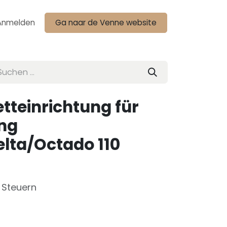
Anmelden
Ga naar de Venne website
etteinrichtung für
ing
lta/Octado 110
e Steuern