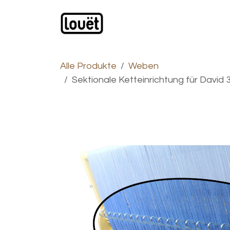
Zum Inhalt springen
Webshop
Produkte
H
Alle Produkte
Weben
Sektionale Ketteinrichtung für Davi