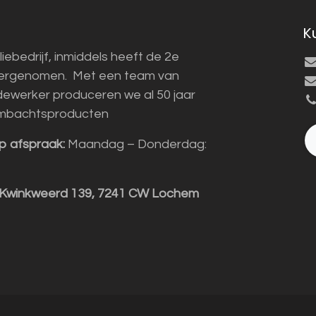
K
liebedrijf, inmiddels heeft de 2e
vergenomen. Met een team van
ewerker produceren we al 50 jaar
mbachtsproducten
p afspraak:
Maandag – Donderdag:
 Kwinkweerd 139, 7241 CW Lochem