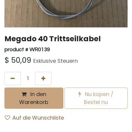
Megado 40 Trittseilkabel
product # WR0139
$
50,09
Exklusive Steuern
In den
Nu kopen /
Warenkorb
Bestel nu
Auf die Wunschliste