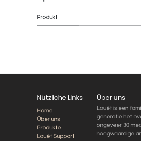
Produkt
Nützliche Links
Über uns
Louët is een fami
Home
generatie het o
Über uns
ongeveer 30 med
Produkte
hoogwaardige a
Louët Support