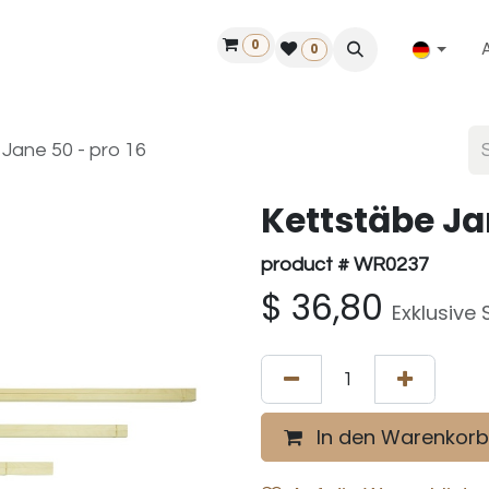
0
ilfe
50 Jahre Louët
Finde einen Händler
0
Jane 50 - pro 16
Kettstäbe Ja
product # WR0237
$
36,80
Exklusive 
In den Warenkorb