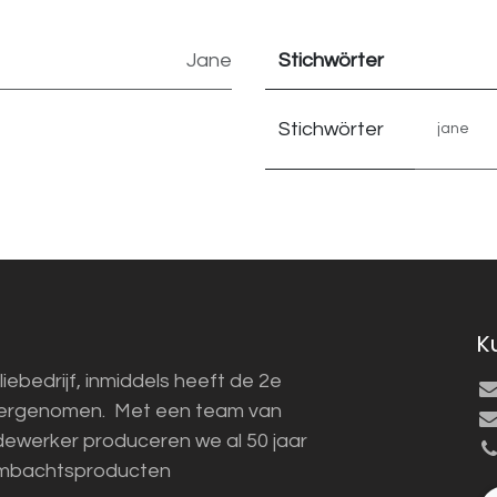
Jane
Stichwörter
Stichwörter
jane
K
liebedrijf, inmiddels heeft de 2e
vergenomen. Met een team van
ewerker produceren we al 50 jaar
mbachtsproducten