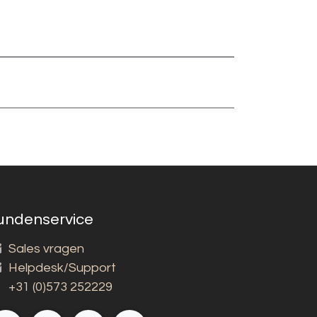
undenservice
Sales vragen
Helpdesk/Support
+31 (0)573 252229