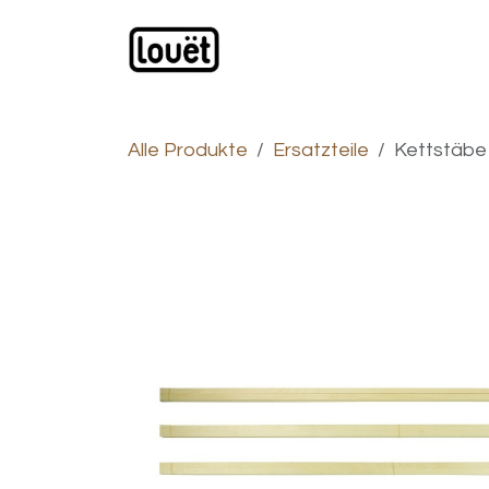
Zum Inhalt springen
Webshop
Produkte
H
Alle Produkte
Ersatzteile
Kettstäbe 