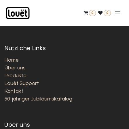
Zum Inhalt springen
0
0
Nützliche Links
Home
Über uns
Produkte
Louët Support
Kontakt
50-jähriger Jubiläumskatalog
Über uns