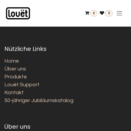
Zum Inhalt springen
0
0
Nützliche Links
Home
Über uns
Produkte
Louët Support
Kontakt
50-jähriger Jubiläumskatalog
Über uns