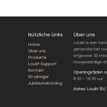
Nützliche Links
Über uns
Louët is een fami
Home
generatie het o
Über uns
ongeveer 30 med
Produkte
hoogwaardige a
Louët Support
Kontakt
Openingstijden o
50-jähriger
8:30 – 16:30 uur
Jubiläumskatalog
Adres:
Louët BV,