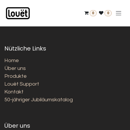
Zum Inhalt springen
0
0
Nützliche Links
Home
Über uns
Produkte
Louët Support
Kontakt
50-jähriger Jubiläumskatalog
Über uns