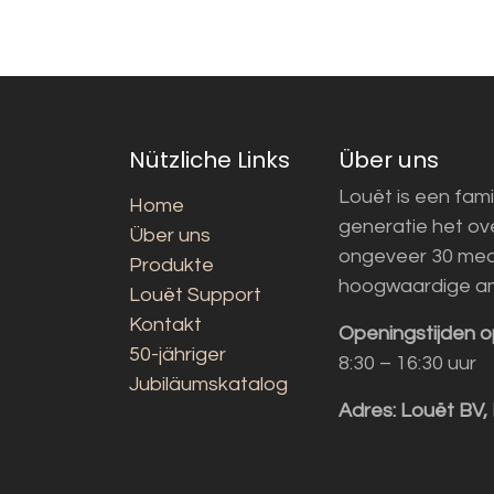
Nützliche Links
Über uns
Louët is een fami
Home
generatie het o
Über uns
ongeveer 30 med
Produkte
hoogwaardige a
Louët Support
Kontakt
Openingstijden o
50-jähriger
8:30 – 16:30 uur
Jubiläumskatalog
Adres:
Louët BV,