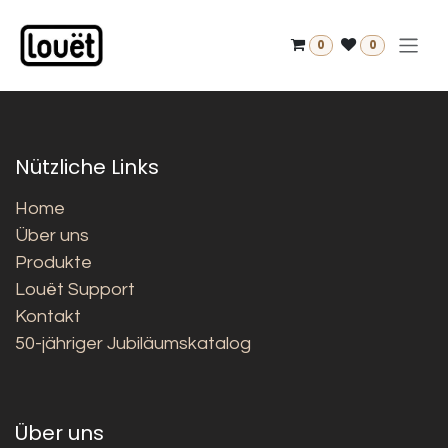
Zum Inhalt springen
0
0
Nützliche Links
Home
Über uns
Produkte
Louët Support
Kontakt
50-jähriger Jubiläumskatalog
Über uns