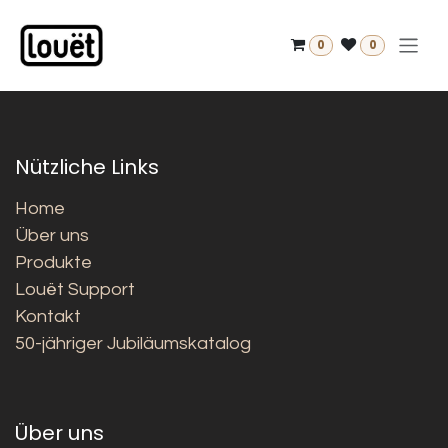
Zum Inhalt springen
0
0
Nützliche Links
Home
Über uns
Produkte
Louët Support
Kontakt
50-jähriger Jubiläumskatalog
Über uns