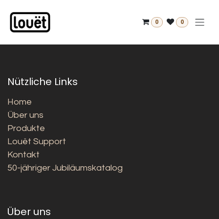
Zum Inhalt springen
0
0
Nützliche Links
Home
Über uns
Produkte
Louët Support
Kontakt
50-jähriger Jubiläumskatalog
Über uns