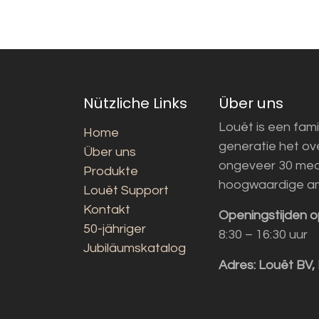
Nützliche Links
Über uns
Louët is een fami
Home
generatie het o
Über uns
ongeveer 30 med
Produkte
hoogwaardige a
Louët Support
Kontakt
Openingstijden o
50-jähriger
8:30 – 16:30 uur
Jubiläumskatalog
Adres:
Louët BV,