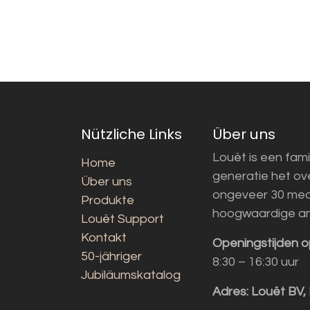
Nützliche Links
Über uns
Louët is een fami
Home
generatie het o
Über uns
ongeveer 30 med
Produkte
hoogwaardige a
Louët Support
Kontakt
Openingstijden o
50-jähriger
8:30 – 16:30 uur
Jubiläumskatalog
Adres:
Louët BV,