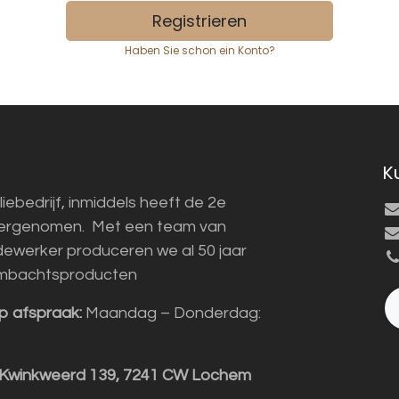
Registrieren
Haben Sie schon ein Konto?
K
liebedrijf, inmiddels heeft de 2e
vergenomen. Met een team van
ewerker produceren we al 50 jaar
mbachtsproducten
p afspraak:
Maandag – Donderdag:
 Kwinkweerd 139, 7241 CW Lochem