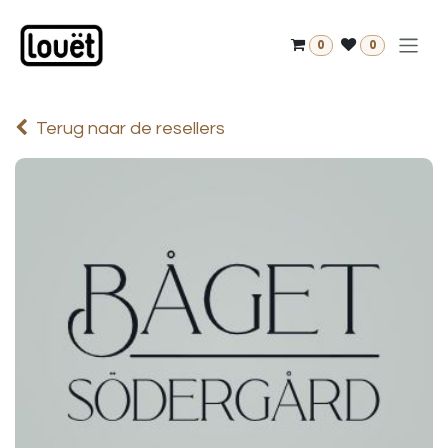
Overslaan naar inhoud
0
0
Terug naar de resellers