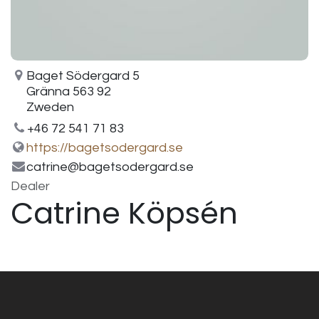
Baget Södergard 5
Gränna 563 92
Zweden
+46 72 541 71 83
https://bagetsodergard.se
catrine@bagetsodergard.se
Dealer
Catrine Köpsén