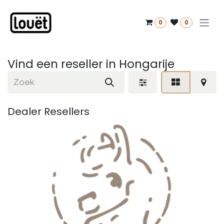
Overslaan naar inhoud
0
0
Vind een reseller
in Hongarije
Dealer
Resellers