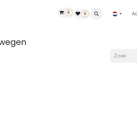
0
A
Contact
50 jaar!
Vind een dealer
0
rwegen