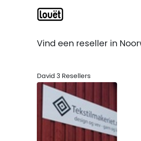
Overslaan naar inhoud
Webwinkel
Catalogus
Vind een reseller
in Noo
David 3
Resellers