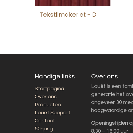
Tekstilmakeriet - D
Handige links
Over ons
Louët is een fami
Startpagina
generatie het o
Over ons
ongeveer 30 med
Producten
hoogwaardige a
Louët Support
Contact
Openingstijden o
50-jarig
8:30 – 16:00 uur