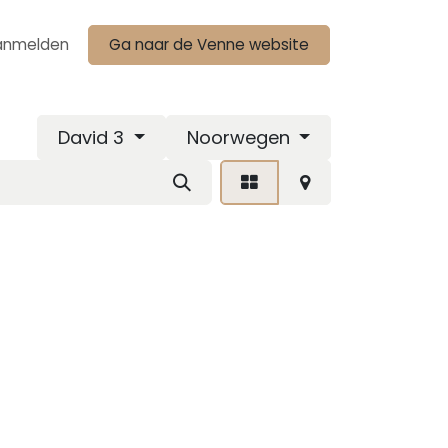
anmelden
Ga naar de Venne website
David 3
Noorwegen