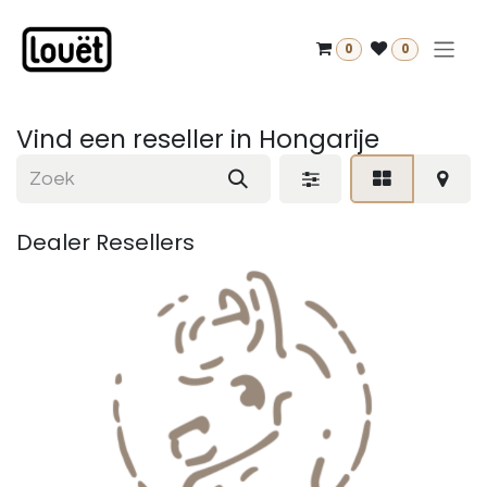
Overslaan naar inhoud
0
0
Vind een reseller
in Hongarije
Dealer
Resellers