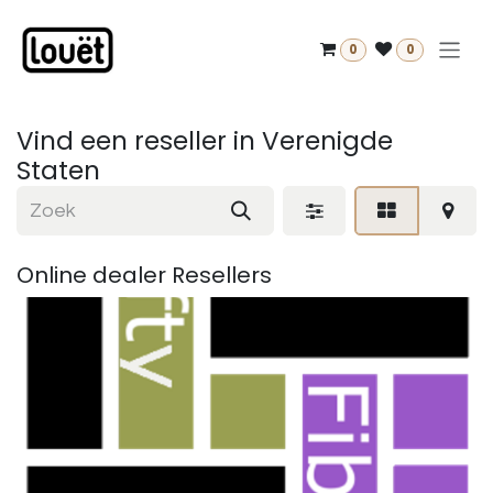
Overslaan naar inhoud
0
0
Vind een reseller
in Verenigde
Staten
Online dealer
Resellers