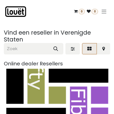
Overslaan naar inhoud
0
0
Vind een reseller
in Verenigde
Staten
Online dealer
Resellers